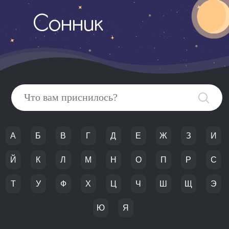
Сонник
А
Б
В
Г
Д
Е
Ж
З
И
Й
К
Л
М
Н
О
П
Р
С
Т
У
Ф
Х
Ц
Ч
Ш
Щ
Э
Ю
Я