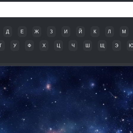
Д
Е
Ж
З
И
Й
К
Л
М
Т
У
Ф
Х
Ц
Ч
Ш
Щ
Э