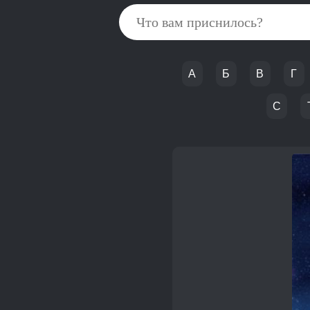
А
Б
В
Г
С