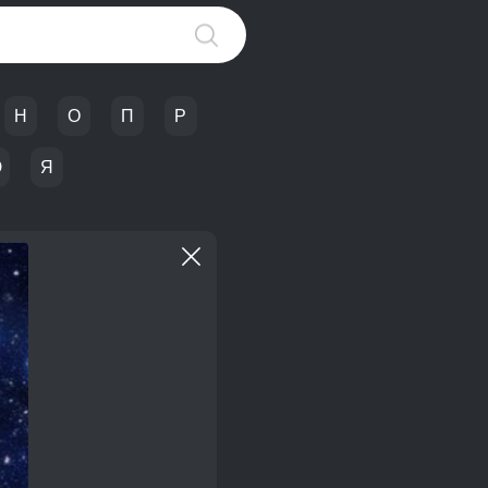
Н
О
П
Р
Ю
Я