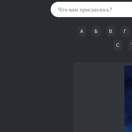
А
Б
В
Г
С