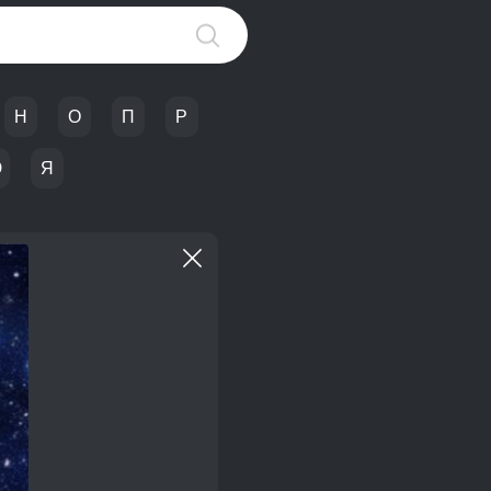
Н
О
П
Р
Ю
Я