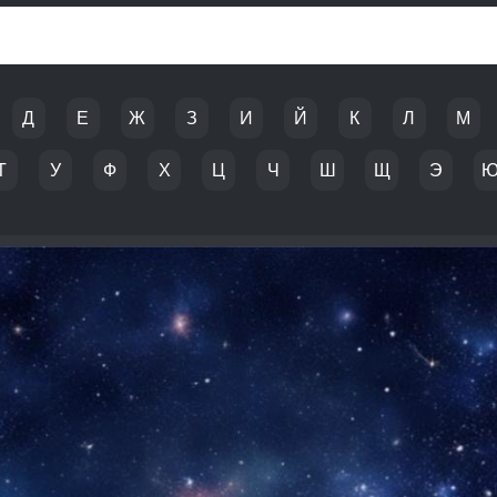
Д
Е
Ж
З
И
Й
К
Л
М
Т
У
Ф
Х
Ц
Ч
Ш
Щ
Э