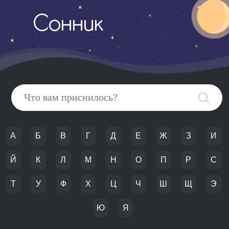
Сонник
А
Б
В
Г
Д
Е
Ж
З
И
Й
К
Л
М
Н
О
П
Р
С
Т
У
Ф
Х
Ц
Ч
Ш
Щ
Э
Ю
Я