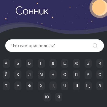
Сонник
А
Б
В
Г
Д
Е
Ж
З
И
Й
К
Л
М
Н
О
П
Р
С
Т
У
Ф
Х
Ц
Ч
Ш
Щ
Э
Ю
Я