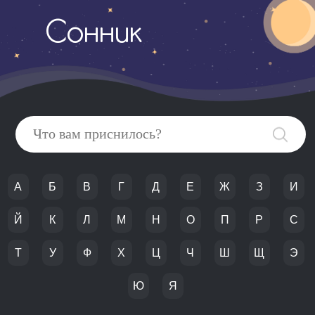
Сонник
А
Б
В
Г
Д
Е
Ж
З
И
Й
К
Л
М
Н
О
П
Р
С
Т
У
Ф
Х
Ц
Ч
Ш
Щ
Э
Ю
Я