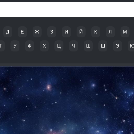
Д
Е
Ж
З
И
Й
К
Л
М
Т
У
Ф
Х
Ц
Ч
Ш
Щ
Э