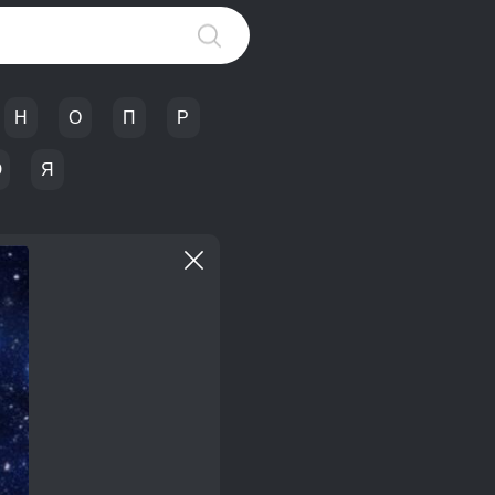
Н
О
П
Р
Ю
Я