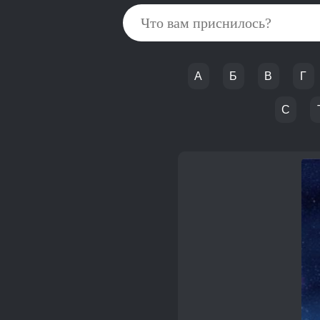
А
Б
В
Г
С