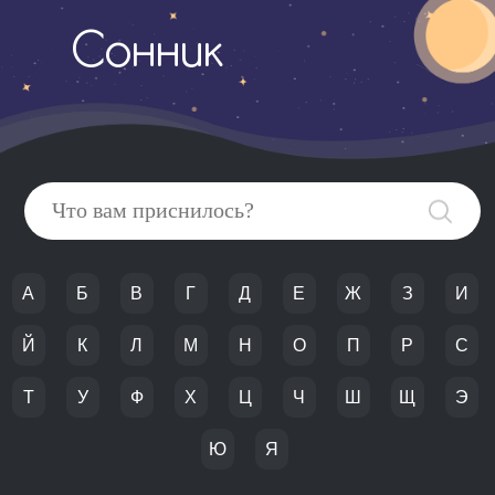
Сонник
А
Б
В
Г
Д
Е
Ж
З
И
Й
К
Л
М
Н
О
П
Р
С
Т
У
Ф
Х
Ц
Ч
Ш
Щ
Э
Ю
Я