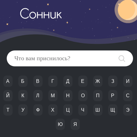
Сонник
А
Б
В
Г
Д
Е
Ж
З
И
Й
К
Л
М
Н
О
П
Р
С
Т
У
Ф
Х
Ц
Ч
Ш
Щ
Э
Ю
Я