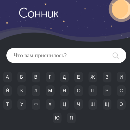
Сонник
А
Б
В
Г
Д
Е
Ж
З
И
Й
К
Л
М
Н
О
П
Р
С
Т
У
Ф
Х
Ц
Ч
Ш
Щ
Э
Ю
Я