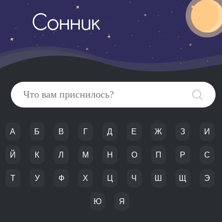
Сонник
А
Б
В
Г
Д
Е
Ж
З
И
Й
К
Л
М
Н
О
П
Р
С
Т
У
Ф
Х
Ц
Ч
Ш
Щ
Э
Ю
Я