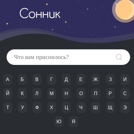
Сонник
А
Б
В
Г
Д
Е
Ж
З
И
Й
К
Л
М
Н
О
П
Р
С
Т
У
Ф
Х
Ц
Ч
Ш
Щ
Э
Ю
Я