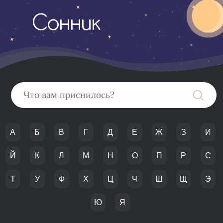
Сонник
А
Б
В
Г
Д
Е
Ж
З
И
Й
К
Л
М
Н
О
П
Р
С
Т
У
Ф
Х
Ц
Ч
Ш
Щ
Э
Ю
Я