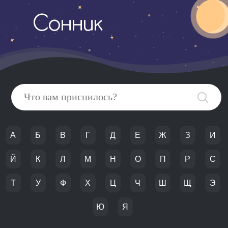
Сонник
А
Б
В
Г
Д
Е
Ж
З
И
Й
К
Л
М
Н
О
П
Р
С
Т
У
Ф
Х
Ц
Ч
Ш
Щ
Э
Ю
Я