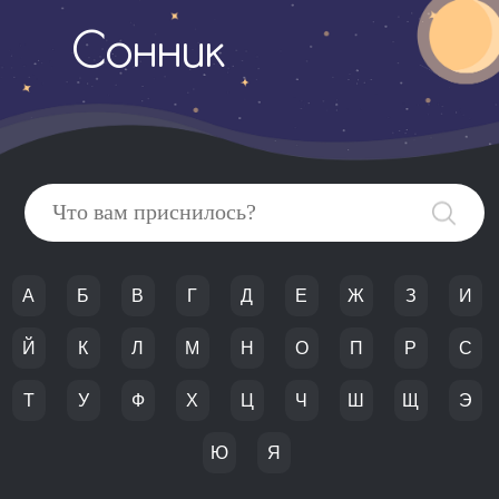
Сонник
А
Б
В
Г
Д
Е
Ж
З
И
Й
К
Л
М
Н
О
П
Р
С
Т
У
Ф
Х
Ц
Ч
Ш
Щ
Э
Ю
Я