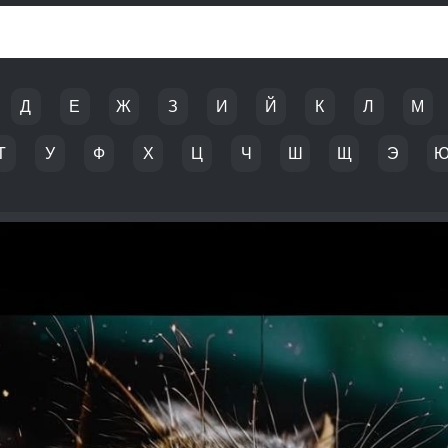
Д
Е
Ж
З
И
Й
К
Л
М
Т
У
Ф
Х
Ц
Ч
Ш
Щ
Э