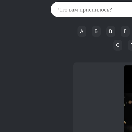
А
Б
В
Г
С