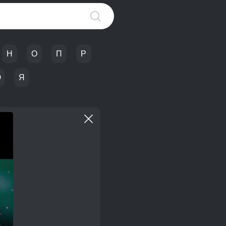
Н
О
П
Р
Ю
Я