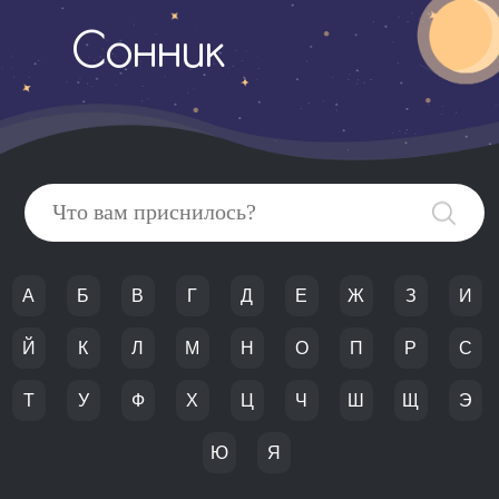
Сонник
А
Б
В
Г
Д
Е
Ж
З
И
Й
К
Л
М
Н
О
П
Р
С
Т
У
Ф
Х
Ц
Ч
Ш
Щ
Э
Ю
Я