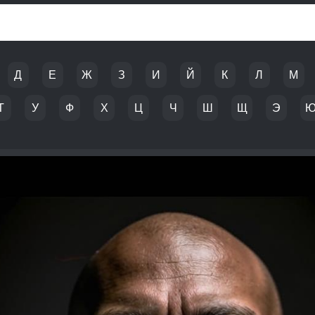
Д
Е
Ж
З
И
Й
К
Л
М
Т
У
Ф
Х
Ц
Ч
Ш
Щ
Э