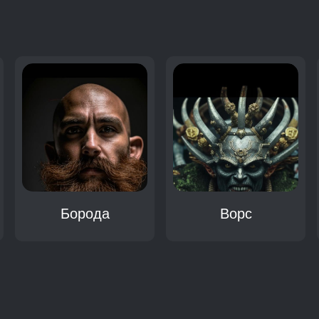
:
Борода
Ворс