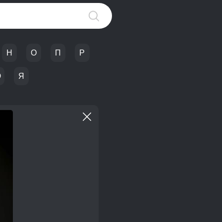
Н
О
П
Р
Ю
Я