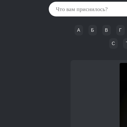
А
Б
В
Г
С