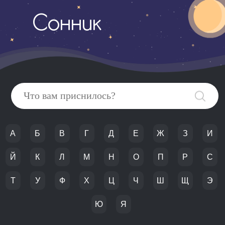
Сонник
А
Б
В
Г
Д
Е
Ж
З
И
Й
К
Л
М
Н
О
П
Р
С
Т
У
Ф
Х
Ц
Ч
Ш
Щ
Э
Ю
Я