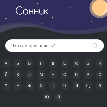
Сонник
А
Б
В
Г
Д
Е
Ж
З
И
Й
К
Л
М
Н
О
П
Р
С
Т
У
Ф
Х
Ц
Ч
Ш
Щ
Э
Ю
Я