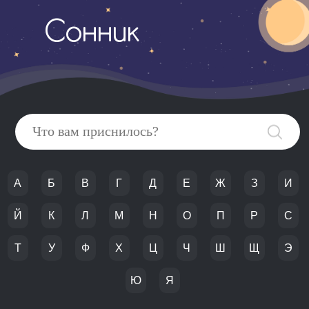
Сонник
А
Б
В
Г
Д
Е
Ж
З
И
Й
К
Л
М
Н
О
П
Р
С
Т
У
Ф
Х
Ц
Ч
Ш
Щ
Э
Ю
Я