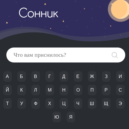
Сонник
А
Б
В
Г
Д
Е
Ж
З
И
Й
К
Л
М
Н
О
П
Р
С
Т
У
Ф
Х
Ц
Ч
Ш
Щ
Э
Ю
Я