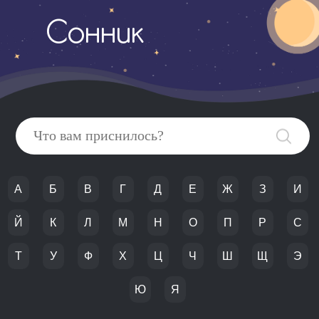
Сонник
А
Б
В
Г
Д
Е
Ж
З
И
Й
К
Л
М
Н
О
П
Р
С
Т
У
Ф
Х
Ц
Ч
Ш
Щ
Э
Ю
Я