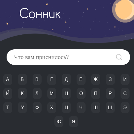
Сонник
А
Б
В
Г
Д
Е
Ж
З
И
Й
К
Л
М
Н
О
П
Р
С
Т
У
Ф
Х
Ц
Ч
Ш
Щ
Э
Ю
Я