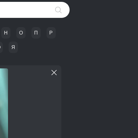
Н
О
П
Р
Ю
Я