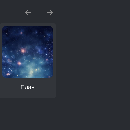
План
Планета