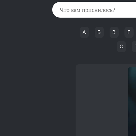
А
Б
В
Г
С