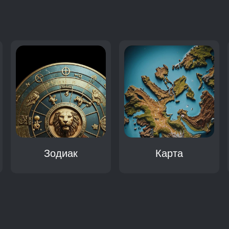
:
Зодиак
Карта