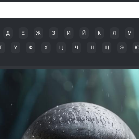
Д
Е
Ж
З
И
Й
К
Л
М
Т
У
Ф
Х
Ц
Ч
Ш
Щ
Э