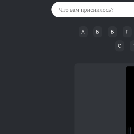
А
Б
В
Г
С