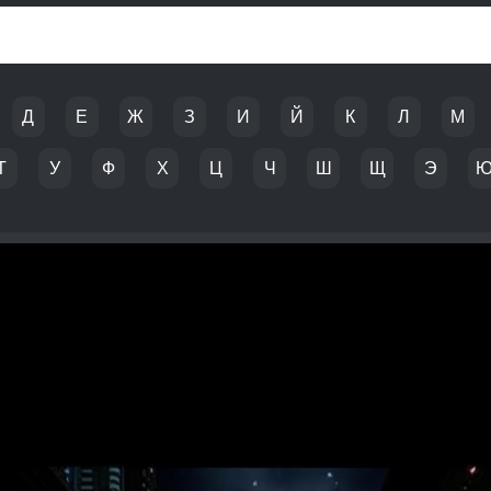
Д
Е
Ж
З
И
Й
К
Л
М
Т
У
Ф
Х
Ц
Ч
Ш
Щ
Э