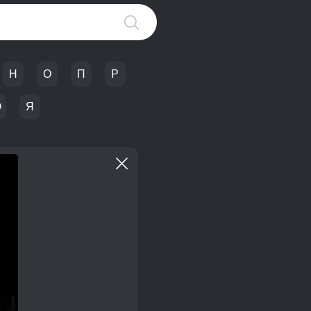
Н
О
П
Р
Ю
Я