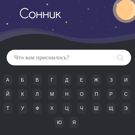
Сонник
А
Б
В
Г
Д
Е
Ж
З
И
Й
К
Л
М
Н
О
П
Р
С
Т
У
Ф
Х
Ц
Ч
Ш
Щ
Э
Ю
Я