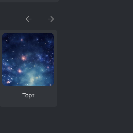
Торт
Калач