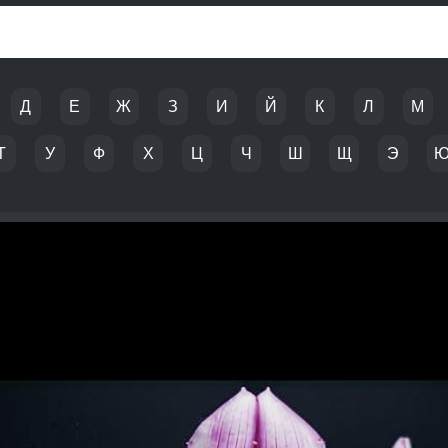
Д
Е
Ж
З
И
Й
К
Л
М
Т
У
Ф
Х
Ц
Ч
Ш
Щ
Э