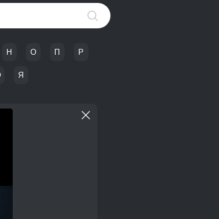
Н
О
П
Р
Ю
Я