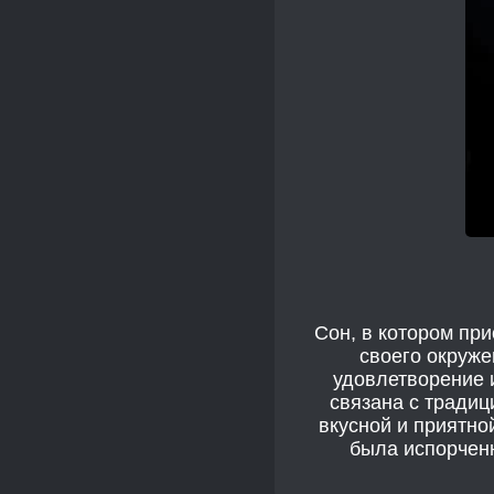
Сон, в котором пр
своего окруже
удовлетворение и
связана с тради
вкусной и приятно
была испорченн