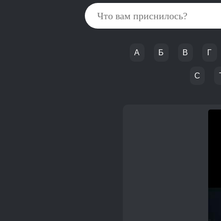
А
Б
В
Г
С