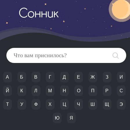
Сонник
А
Б
В
Г
Д
Е
Ж
З
И
Й
К
Л
М
Н
О
П
Р
С
Т
У
Ф
Х
Ц
Ч
Ш
Щ
Э
Ю
Я