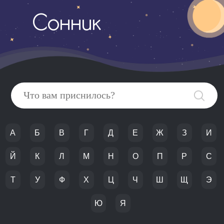
Сонник
А
Б
В
Г
Д
Е
Ж
З
И
Й
К
Л
М
Н
О
П
Р
С
Т
У
Ф
Х
Ц
Ч
Ш
Щ
Э
Ю
Я