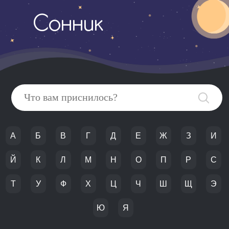
Сонник
А
Б
В
Г
Д
Е
Ж
З
И
Й
К
Л
М
Н
О
П
Р
С
Т
У
Ф
Х
Ц
Ч
Ш
Щ
Э
Ю
Я