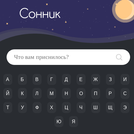
Сонник
А
Б
В
Г
Д
Е
Ж
З
И
Й
К
Л
М
Н
О
П
Р
С
Т
У
Ф
Х
Ц
Ч
Ш
Щ
Э
Ю
Я