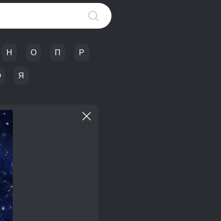
Н
О
П
Р
Ю
Я