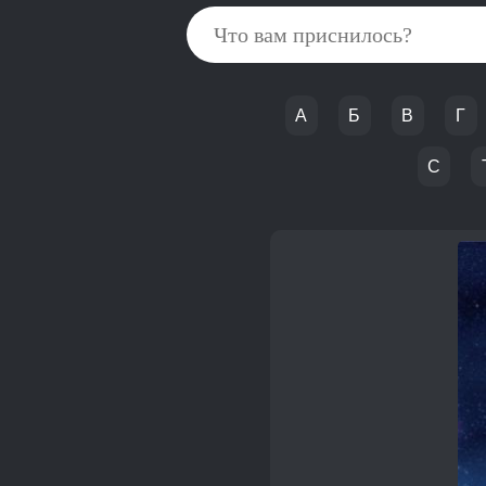
А
Б
В
Г
С