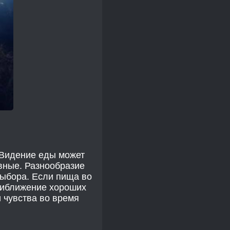
 Видение еды может
вные. Разнообразие
выбора. Если пища во
приближение хороших
и чувства во время