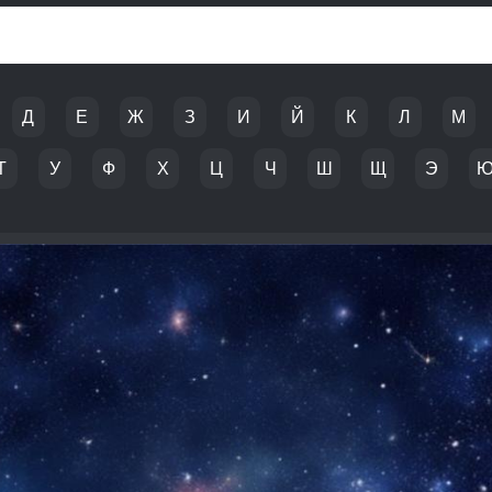
Д
Е
Ж
З
И
Й
К
Л
М
Т
У
Ф
Х
Ц
Ч
Ш
Щ
Э