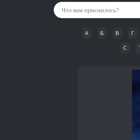
А
Б
В
Г
С