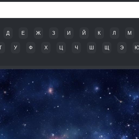
Д
Е
Ж
З
И
Й
К
Л
М
Т
У
Ф
Х
Ц
Ч
Ш
Щ
Э