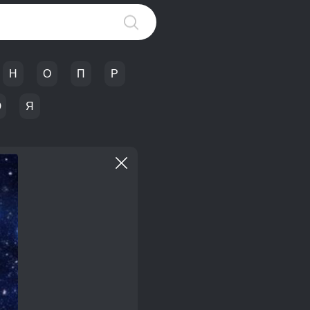
Н
О
П
Р
Ю
Я