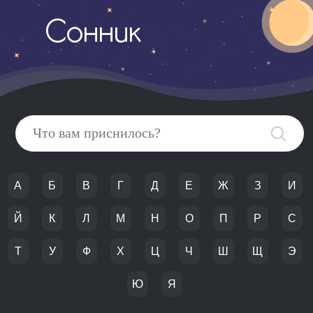
Сонник
А
Б
В
Г
Д
Е
Ж
З
И
Й
К
Л
М
Н
О
П
Р
С
Т
У
Ф
Х
Ц
Ч
Ш
Щ
Э
Ю
Я