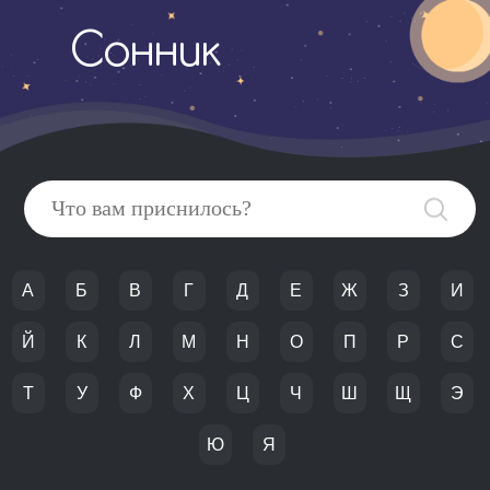
Сонник
А
Б
В
Г
Д
Е
Ж
З
И
Й
К
Л
М
Н
О
П
Р
С
Т
У
Ф
Х
Ц
Ч
Ш
Щ
Э
Ю
Я