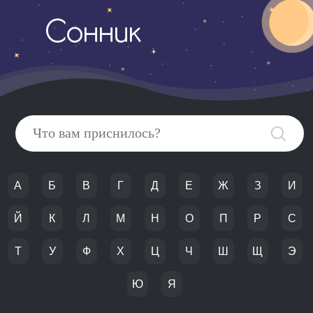
Сонник
А
Б
В
Г
Д
Е
Ж
З
И
Й
К
Л
М
Н
О
П
Р
С
Т
У
Ф
Х
Ц
Ч
Ш
Щ
Э
Ю
Я