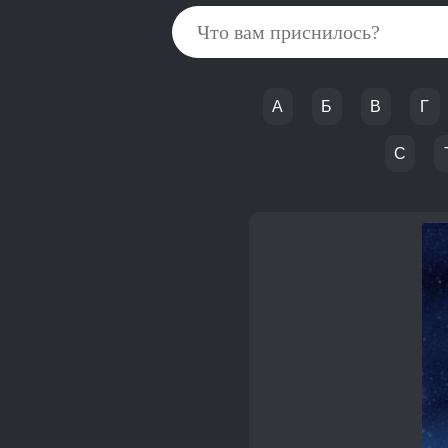
А
Б
В
Г
С