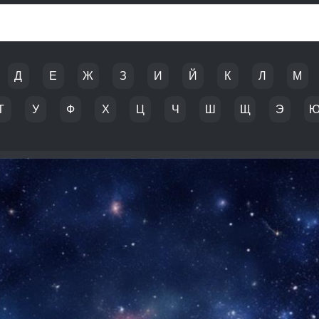
Д
Е
Ж
З
И
Й
К
Л
М
Т
У
Ф
Х
Ц
Ч
Ш
Щ
Э