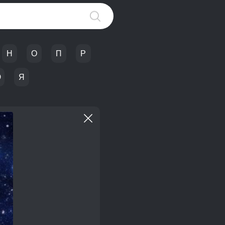
Н
О
П
Р
Ю
Я