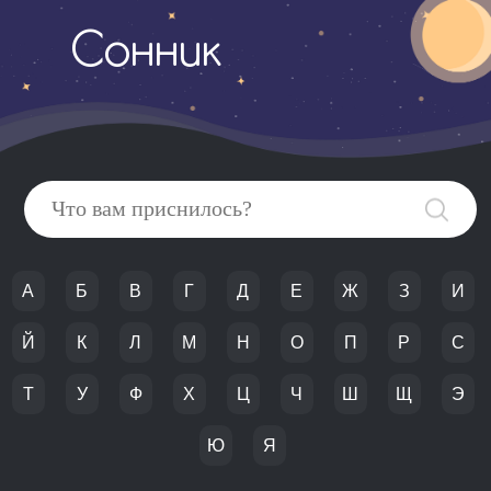
Сонник
А
Б
В
Г
Д
Е
Ж
З
И
Й
К
Л
М
Н
О
П
Р
С
Т
У
Ф
Х
Ц
Ч
Ш
Щ
Э
Ю
Я