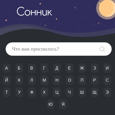
Сонник
А
Б
В
Г
Д
Е
Ж
З
И
Й
К
Л
М
Н
О
П
Р
С
Т
У
Ф
Х
Ц
Ч
Ш
Щ
Э
Ю
Я