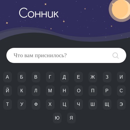
Сонник
А
Б
В
Г
Д
Е
Ж
З
И
Й
К
Л
М
Н
О
П
Р
С
Т
У
Ф
Х
Ц
Ч
Ш
Щ
Э
Ю
Я