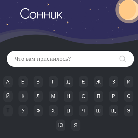
Сонник
А
Б
В
Г
Д
Е
Ж
З
И
Й
К
Л
М
Н
О
П
Р
С
Т
У
Ф
Х
Ц
Ч
Ш
Щ
Э
Ю
Я