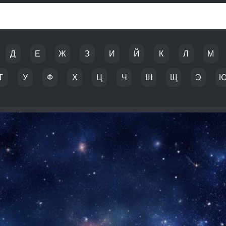
Д
Е
Ж
З
И
Й
К
Л
М
Т
У
Ф
Х
Ц
Ч
Ш
Щ
Э