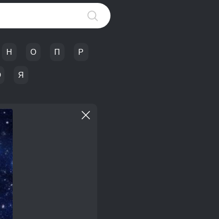
Н
О
П
Р
Ю
Я