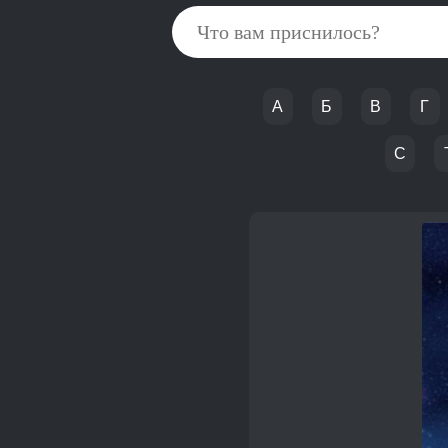
А
Б
В
Г
С