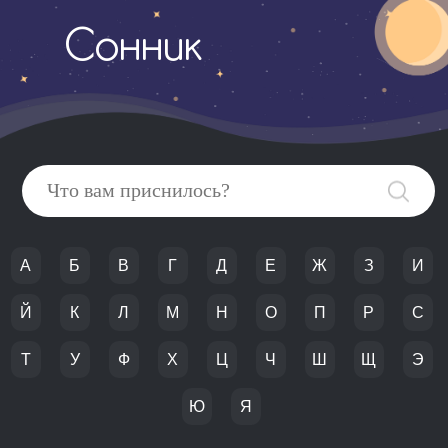
Сонник
А
Б
В
Г
Д
Е
Ж
З
И
Й
К
Л
М
Н
О
П
Р
С
Т
У
Ф
Х
Ц
Ч
Ш
Щ
Э
Ю
Я