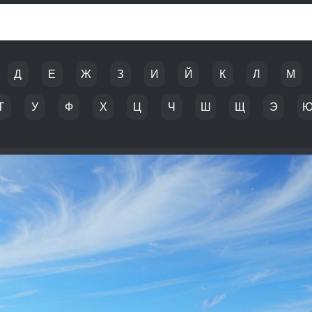
Д
Е
Ж
З
И
Й
К
Л
М
Т
У
Ф
Х
Ц
Ч
Ш
Щ
Э