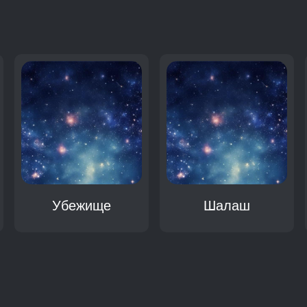
:
Убежище
Шалаш