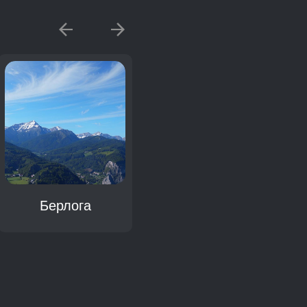
Берлога
Гнездо