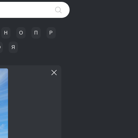
Н
О
П
Р
Ю
Я