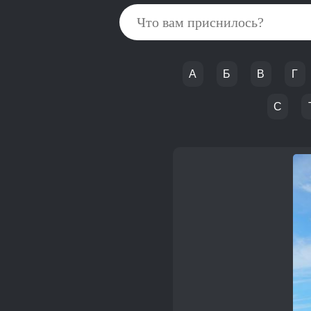
А
Б
В
Г
С