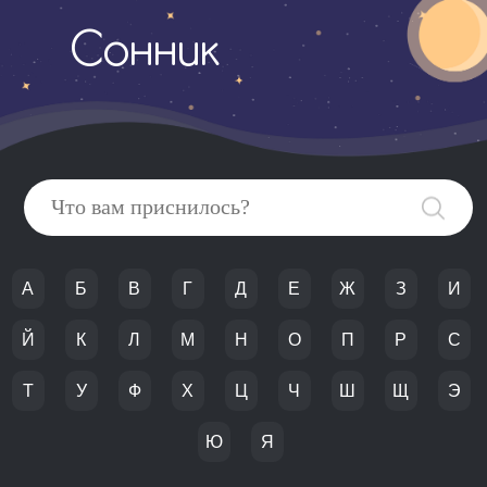
Сонник
А
Б
В
Г
Д
Е
Ж
З
И
Й
К
Л
М
Н
О
П
Р
С
Т
У
Ф
Х
Ц
Ч
Ш
Щ
Э
Ю
Я