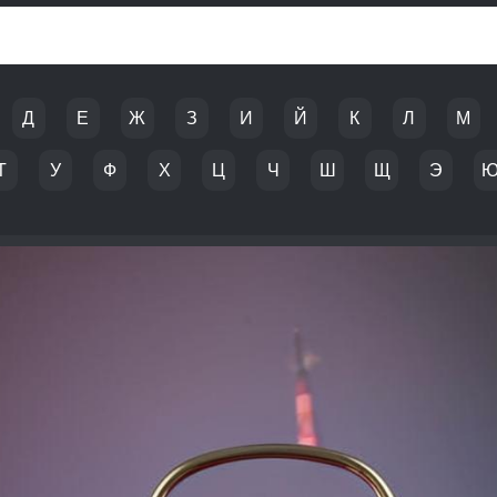
Д
Е
Ж
З
И
Й
К
Л
М
Т
У
Ф
Х
Ц
Ч
Ш
Щ
Э