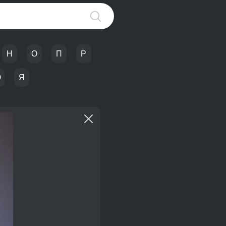
Н
О
П
Р
Ю
Я