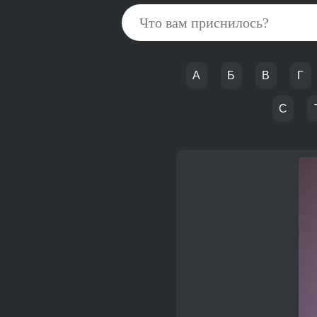
А
Б
В
Г
С