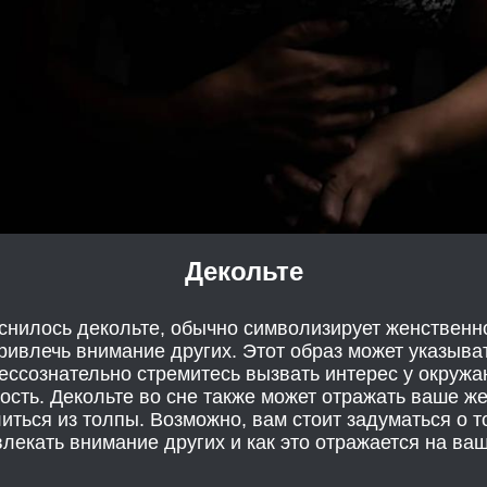
Декольте
иснилось декольте, обычно символизирует женственно
ивлечь внимание других. Этот образ может указыват
ессознательно стремитесь вызвать интерес у окруж
сть. Декольте во сне также может отражать ваше ж
ться из толпы. Возможно, вам стоит задуматься о т
лекать внимание других и как это отражается на ва