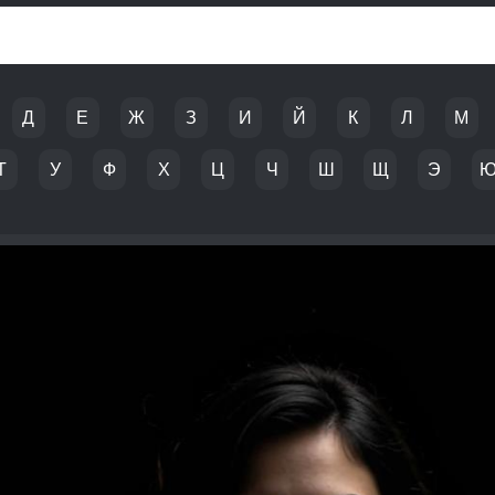
Д
Е
Ж
З
И
Й
К
Л
М
Т
У
Ф
Х
Ц
Ч
Ш
Щ
Э