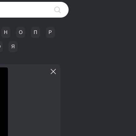
Н
О
П
Р
Ю
Я