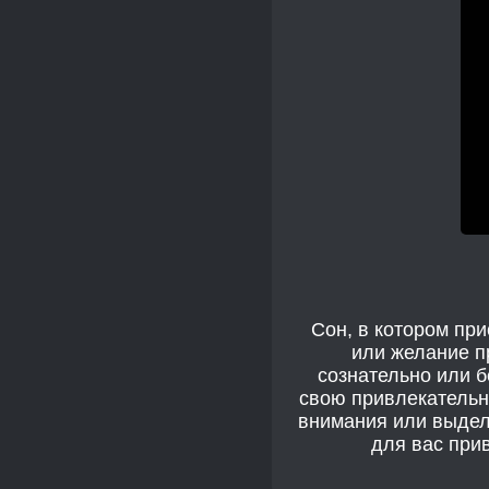
Сон, в котором пр
или желание пр
сознательно или б
свою привлекательно
внимания или выдели
для вас прив