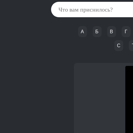
А
Б
В
Г
С